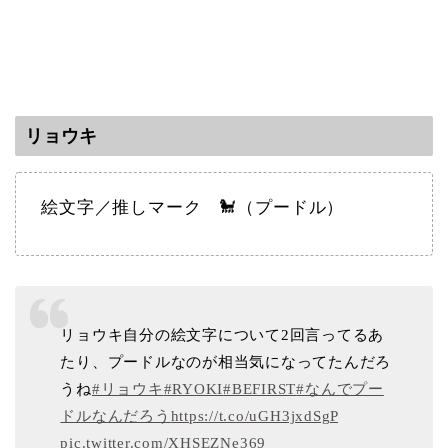
リョウキ
絵文字／推しマーク 🐩（プードル）
リョウキ自分の絵文字について2回言ってるあ
たり、プードルなのが相当気になってたんだろ
うね
#リョウキ
#RYOKI
#BEFIRST
#なんでプー
ドルなんだろう
https://t.co/uGH3jxdSgP
pic.twitter.com/XHSEZNe369