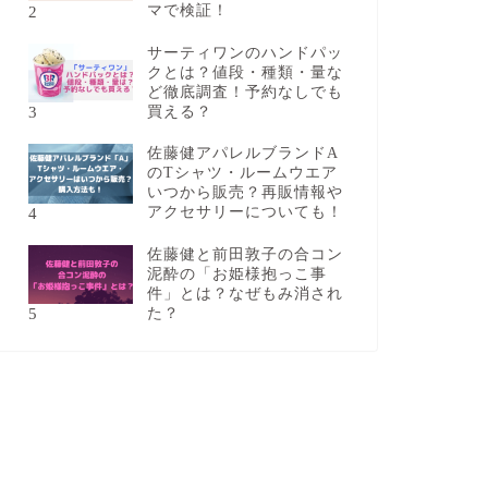
2
マで検証！
サーティワンのハンドパッ
クとは？値段・種類・量な
ど徹底調査！予約なしでも
3
買える？
佐藤健アパレルブランドA
のTシャツ・ルームウエア
いつから販売？再販情報や
4
アクセサリーについても！
佐藤健と前田敦子の合コン
泥酔の「お姫様抱っこ事
件」とは？なぜもみ消され
5
た？