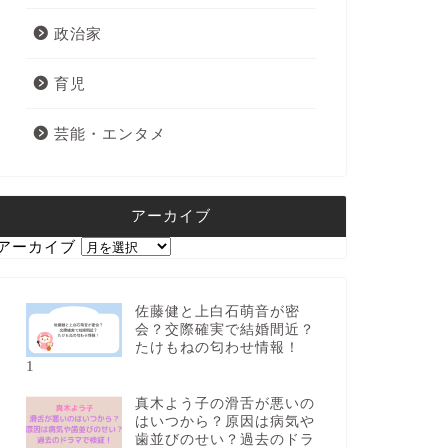
政治家
育児
芸能・エンタメ
アーカイブ
アーカイブ
佐藤健と上白石萌音が密
会？交際確実で結婚間近？
たけもねの匂わせ情報！
1
真木よう子の滑舌が悪いの
はいつから？原因は病気や
歯並びのせい？過去のドラ