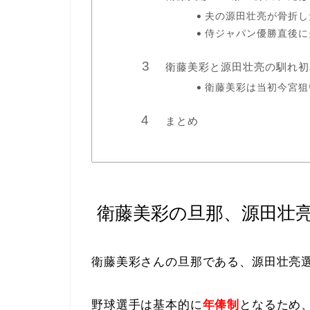
夫の源田壮亮が骨折し
侍ジャパン優勝直後に
衛藤美彩と源田壮亮の馴れ初
衛藤美彩は当初今宮狙
まとめ
衛藤美彩の旦那、源田壮
衛藤美彩さんの旦那である、源田壮亮
野球選手は基本的に
年俸制
となるため