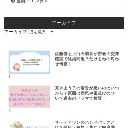
芸能・エンタメ
アーカイブ
アーカイブ
佐藤健と上白石萌音が密会？交際
確実で結婚間近？たけもねの匂わ
せ情報！
1
真木よう子の滑舌が悪いのはいつ
から？原因は病気や歯並びのせ
い？過去のドラマで検証！
2
サーティワンのハンドパックと
は？値段・種類・量など徹底調