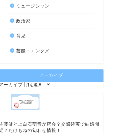
ミュージシャン
政治家
育児
芸能・エンタメ
アーカイブ
アーカイブ
1
佐藤健と上白石萌音が密会？交際確実で結婚間
近？たけもねの匂わせ情報！