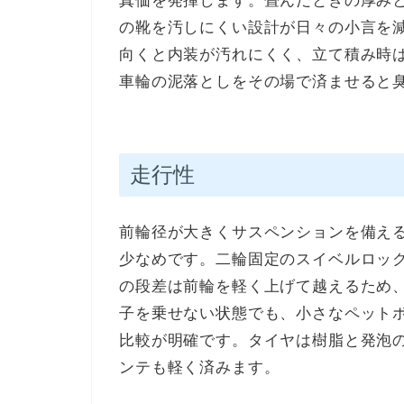
真価を発揮します。畳んだときの厚み
の靴を汚しにくい設計が日々の小言を
向くと内装が汚れにくく、立て積み時
車輪の泥落としをその場で済ませると
走行性
前輪径が大きくサスペンションを備え
少なめです。二輪固定のスイベルロッ
の段差は前輪を軽く上げて越えるため
子を乗せない状態でも、小さなペット
比較が明確です。タイヤは樹脂と発泡
ンテも軽く済みます。