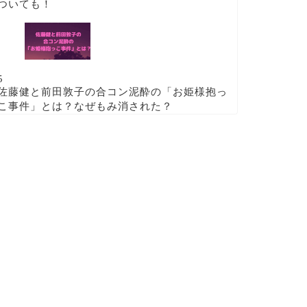
ついても！
5
佐藤健と前田敦子の合コン泥酔の「お姫様抱っ
こ事件」とは？なぜもみ消された？