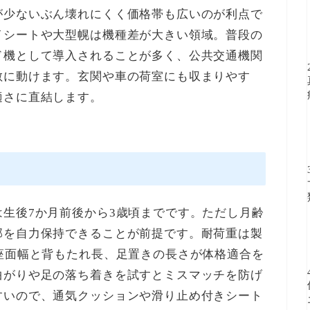
が少ないぶん壊れにくく価格帯も広いのが利点で
イシートや大型幌は機種差が大きい領域。普段の
ド機として導入されることが多く、公共交通機関
敏に動けます。玄関や車の荷室にも収まりやす
適さに直結します。
生後7か月前後から3歳頃までです。ただし月齢
部を自力保持できることが前提です。耐荷重は製
座面幅と背もたれ長、足置きの長さが体格適合を
曲がりや足の落ち着きを試すとミスマッチを防げ
すいので、通気クッションや滑り止め付きシート