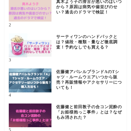
真木よう子の滑舌が悪いのはいつ
から？原因は病気や歯並びのせ
い？過去のドラマで検証！
2
サーティワンのハンドパックと
は？値段・種類・量など徹底調
査！予約なしでも買える？
3
佐藤健アパレルブランドAのTシ
ャツ・ルームウエアいつから販
売？再販情報やアクセサリーにつ
いても！
4
佐藤健と前田敦子の合コン泥酔の
「お姫様抱っこ事件」とは？なぜ
もみ消された？
5