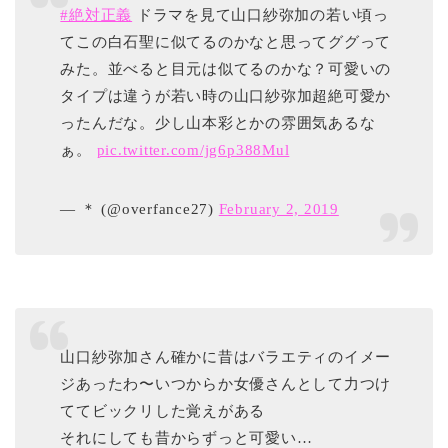
#絶対正義
ドラマを見て山口紗弥加の若い頃っ
てこの白石聖に似てるのかなと思ってググって
みた。並べると目元は似てるのかな？可愛いの
タイプは違うが若い時の山口紗弥加超絶可愛か
ったんだな。少し山本彩とかの雰囲気あるな
ぁ。
pic.twitter.com/jg6p388Mul
— ＊ (@overfance27)
February 2, 2019
山口紗弥加さん確かに昔はバラエティのイメー
ジあったわ〜いつからか女優さんとして力つけ
ててビックリした覚えがある
それにしても昔からずっと可愛い…