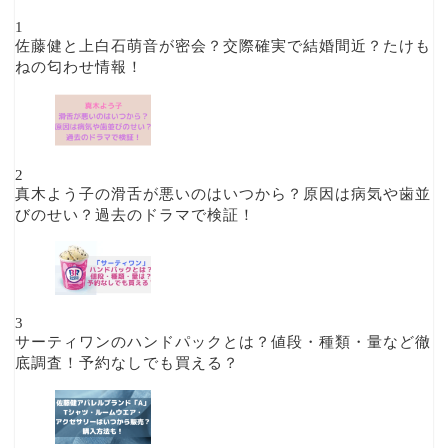
1
佐藤健と上白石萌音が密会？交際確実で結婚間近？たけも
ねの匂わせ情報！
2
真木よう子の滑舌が悪いのはいつから？原因は病気や歯並
びのせい？過去のドラマで検証！
3
サーティワンのハンドパックとは？値段・種類・量など徹
底調査！予約なしでも買える？