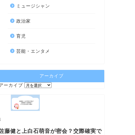
ミュージシャン
政治家
育児
芸能・エンタメ
アーカイブ
アーカイブ
1
佐藤健と上白石萌音が密会？交際確実で