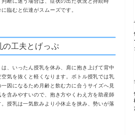
。判断に迷う場合は、症状の出た状況と持続時
診に臨むと伝達がスムーズです。
乳の工夫とげっぷ
りは、いったん授乳を休み、肩に抱き上げて背中
だ空気を抜くと軽くなります。ボトル授乳では乳
の一因になるため月齢と飲む力に合うサイズへ見
気を含みやすいので、抱き方やくわえ方を助産師
す。授乳は一気飲みより小休止を挟み、勢いが落