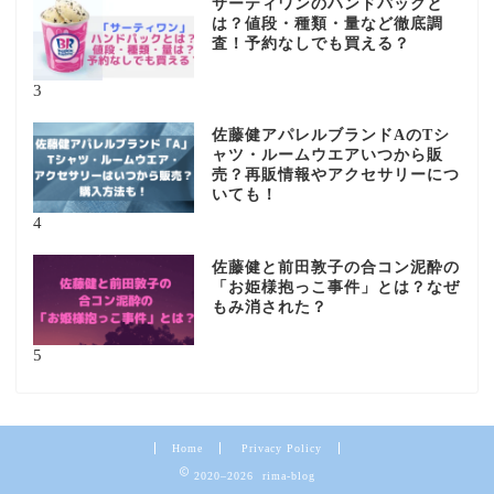
サーティワンのハンドパックと
は？値段・種類・量など徹底調
査！予約なしでも買える？
3
佐藤健アパレルブランドAのTシ
ャツ・ルームウエアいつから販
売？再販情報やアクセサリーにつ
いても！
4
佐藤健と前田敦子の合コン泥酔の
「お姫様抱っこ事件」とは？なぜ
もみ消された？
5
Home
Privacy Policy
2020–2026 rima-blog