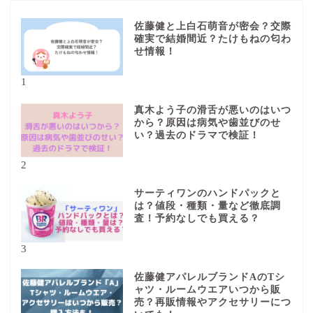
佐藤健と上白石萌音が密会？交際
確実で結婚間近？たけもねの匂わ
せ情報！
1
真木よう子の滑舌が悪いのはいつ
から？原因は病気や歯並びのせ
い？過去のドラマで検証！
2
サーティワンのハンドパックと
は？値段・種類・量など徹底調
査！予約なしでも買える？
3
佐藤健アパレルブランドAのTシ
ャツ・ルームウエアいつから販
売？再販情報やアクセサリーにつ