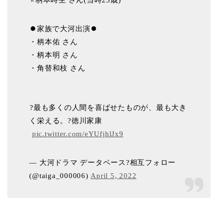
️⭐柄本時生 さん(当時23歳)️
️️⏺家族で大河出演⏺
・柄本佑 さん
・柄本明 さん
・角替和枝 さん
️️?最も多くの人間を喜ばせたものが、最も大き
く栄える。?徳川家康️
️
pic.twitter.com/eYUfjhlJx9
— 大河ドラマ データベース?相互フォロー
(@taiga_000006)
April 5, 2022