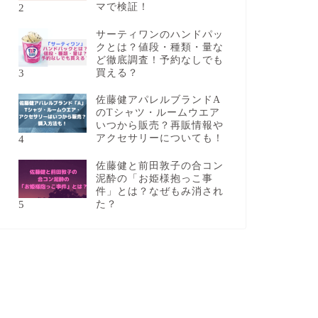
2
マで検証！
サーティワンのハンドパッ
クとは？値段・種類・量な
ど徹底調査！予約なしでも
3
買える？
佐藤健アパレルブランドA
のTシャツ・ルームウエア
いつから販売？再販情報や
4
アクセサリーについても！
佐藤健と前田敦子の合コン
泥酔の「お姫様抱っこ事
件」とは？なぜもみ消され
5
た？