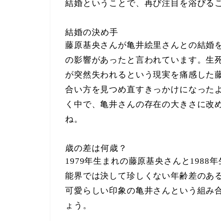
結婚ということで、再び注目を浴びる
結婚の決め手
藤原基央さんが亀井絵里さんとの結婚
の影響があったと言われています。生
が突然失われるという現実を痛感した
合い方を見つめ直すきっかけになった
く中で、亀井さんの存在の大きさに改
ね。
歳の差は何歳？
1979年生まれの藤原基央さんと198
能界では決して珍しくない年齢差のあ
可愛らしい印象の亀井さんという組み
ょう。