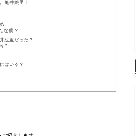
。亀井絵里！
め
んな病？
井絵里だった？
当？
供はいる？
をご紹介します。