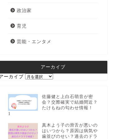
政治家
育児
芸能・エンタメ
アーカイブ
アーカイブ
佐藤健と上白石萌音が密
会？交際確実で結婚間近？
たけもねの匂わせ情報！
1
真木よう子の滑舌が悪いの
はいつから？原因は病気や
歯並びのせい？過去のドラ