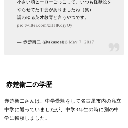
小さい頃ヒーローごっこして、いつも怪獣役を
やらせてた甲斐がありましたね（笑）
謂わゆる英才教育と言うやつです。
pic.twitter.com/zHJlKdjyOy
— 赤楚衛二 (@akasoeiji)
May 7, 2017
赤楚衛二の学歴
赤楚衛二さんは、中学受験をして名古屋市内の私立
中学に通っていましたが、中学3年生の時に別の中
学に転校しました。