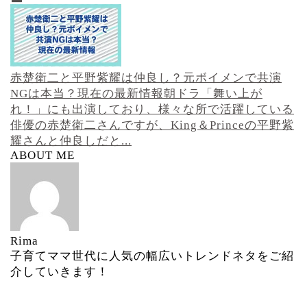
赤楚衛二と平野紫耀は仲良し？元ボイメンで共演
NGは本当？現在の最新情報
朝ドラ「舞い上が
れ！」にも出演しており、様々な所で活躍している
俳優の赤楚衛二さんですが、King＆Princeの平野紫
耀さんと仲良しだと...
ABOUT ME
Rima
子育てママ世代に人気の幅広いトレンドネタをご紹
介していきます！