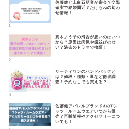
佐藤健と上白石萌音が密会？交際
確実で結婚間近？たけもねの匂わ
せ情報！
1
真木よう子の滑舌が悪いのはいつ
から？原因は病気や歯並びのせ
い？過去のドラマで検証！
2
サーティワンのハンドパックと
は？値段・種類・量など徹底調
査！予約なしでも買える？
3
佐藤健アパレルブランドAのTシ
ャツ・ルームウエアいつから販
売？再販情報やアクセサリーにつ
いても！
4