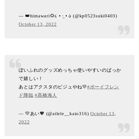
— 👑himawari🌻૮ • ·̫ • ა (@kp0523suki0403)
October 13, 2022
ぼいふれのグッズめっちゃ使いやすいのばっか
で嬉しい！
あとはアクスタのビジュやね💛
#ボーイフレン
ド降臨
#髙橋海人
— 💛あい🧡 (@ailele__kaio316)
October 13,
2022