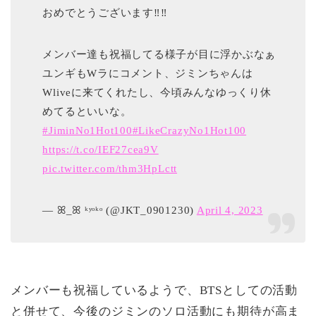
おめでとうございます‼︎‼︎
メンバー達も祝福してる様子が目に浮かぶなぁ
ユンギもWラにコメント、ジミンちゃんは
Wliveに来てくれたし、今頃みんなゆっくり休
めてるといいな。
#JiminNo1Hot100
#LikeCrazyNo1Hot100
https://t.co/IEF27cea9V
pic.twitter.com/thm3HpLctt
— ꕤ_ꕤ ᵏʸᵒᵏᵒ (@JKT_0901230)
April 4, 2023
メンバーも祝福しているようで、BTSとしての活動
と併せて、今後のジミンのソロ活動にも期待が高ま