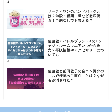
2
サーティワンのハンドパックと
は？値段・種類・量など徹底調
査！予約なしでも買える？
3
佐藤健アパレルブランドAのTシ
ャツ・ルームウエアいつから販
売？再販情報やアクセサリーにつ
いても！
4
佐藤健と前田敦子の合コン泥酔の
「お姫様抱っこ事件」とは？なぜ
もみ消された？
5