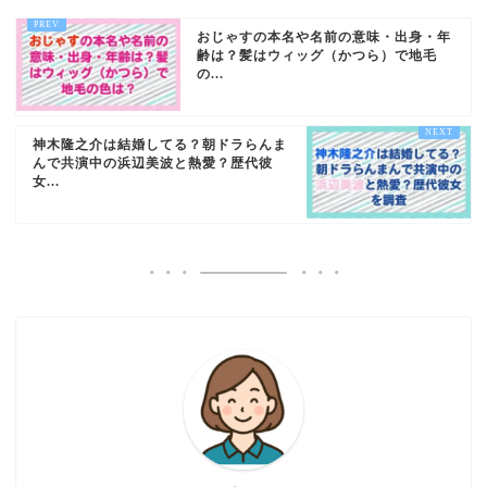
おじゃすの本名や名前の意味・出身・年
齢は？髪はウィッグ（かつら）で地毛
の...
神木隆之介は結婚してる？朝ドラらんま
んで共演中の浜辺美波と熱愛？歴代彼
女...