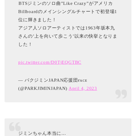
️BTSジミンのソロ曲”Like Crazy”がアメリカ
Billboardのメインシングルチャートで初登場1
位に輝きました！
アジア人ソロアーティストでは1963年坂本九
さんの’上を向いて歩こう’以来の快挙となりま
した！
pic.twitter.com/D0TjEQGTBC
— パクジミンJAPAN応援団ғᴀᴄᴇ
(@PARKJIMINJAPAN)
April 4, 2023
ジミンちゃん本当に…