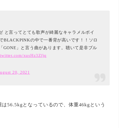
ゼ と言ってとても歌声が綺麗なキャラメルボイ
BLACKPINKの中で一番背が高いです！！ソロ
nd」「GONE」と言う曲があります。聴いて是非ブル
.twitter.com/xusHz3Zfjq
ugust 20, 2021
重は56.5kgとなっているので、体重46kgという