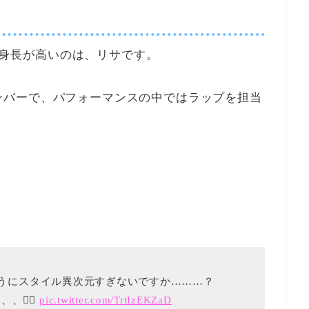
目に身長が高いのは、リサです。
ンバーで、パフォーマンスの中ではラップを担当
んとうにスタイル異次元すぎないですか………？
😮‍💨
pic.twitter.com/TrtIzEKZaD