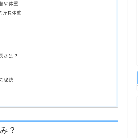
長順や体重
ーの身長体重
の長さは？
さの秘訣
読み？