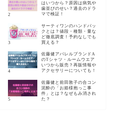
はいつから？原因は病気や
歯並びのせい？過去のドラ
2
マで検証！
サーティワンのハンドパッ
クとは？値段・種類・量な
ど徹底調査！予約なしでも
3
買える？
佐藤健アパレルブランドA
のTシャツ・ルームウエア
いつから販売？再販情報や
4
アクセサリーについても！
佐藤健と前田敦子の合コン
泥酔の「お姫様抱っこ事
件」とは？なぜもみ消され
5
た？