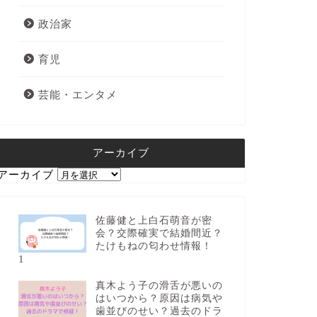
政治家
育児
芸能・エンタメ
アーカイブ
アーカイブ
佐藤健と上白石萌音が密
会？交際確実で結婚間近？
たけもねの匂わせ情報！
1
真木よう子の滑舌が悪いの
はいつから？原因は病気や
歯並びのせい？過去のドラ