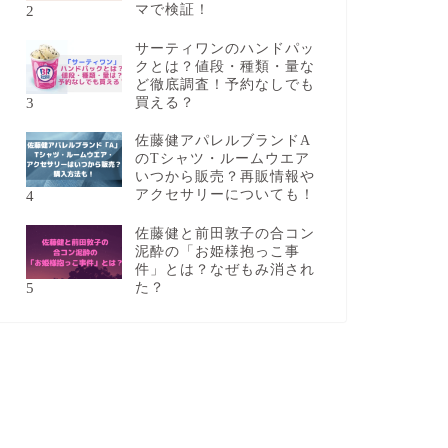
2
マで検証！
サーティワンのハンドパッ
クとは？値段・種類・量な
ど徹底調査！予約なしでも
3
買える？
佐藤健アパレルブランドA
のTシャツ・ルームウエア
いつから販売？再販情報や
4
アクセサリーについても！
佐藤健と前田敦子の合コン
泥酔の「お姫様抱っこ事
件」とは？なぜもみ消され
5
た？