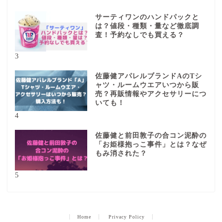
サーティワンのハンドパックと
は？値段・種類・量など徹底調
査！予約なしでも買える？
3
佐藤健アパレルブランドAのTシ
ャツ・ルームウエアいつから販
売？再販情報やアクセサリーにつ
いても！
4
佐藤健と前田敦子の合コン泥酔の
「お姫様抱っこ事件」とは？なぜ
もみ消された？
5
Home
Privacy Policy