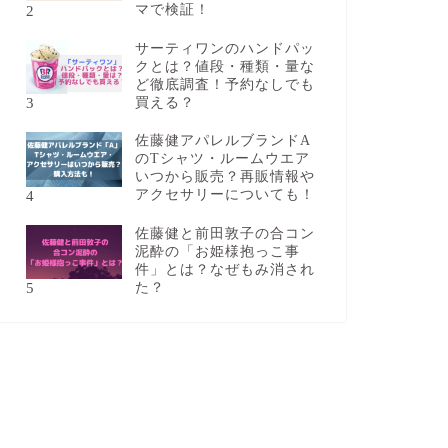
2
マで検証！
サーティワンのハンドパッ
クとは？値段・種類・量な
ど徹底調査！予約なしでも
3
買える？
佐藤健アパレルブランドA
のTシャツ・ルームウエア
いつから販売？再販情報や
4
アクセサリーについても！
佐藤健と前田敦子の合コン
泥酔の「お姫様抱っこ事
件」とは？なぜもみ消され
5
た？