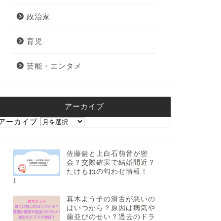
政治家
育児
芸能・エンタメ
アーカイブ
アーカイブ
佐藤健と上白石萌音が密
会？交際確実で結婚間近？
たけもねの匂わせ情報！
1
真木よう子の滑舌が悪いの
はいつから？原因は病気や
歯並びのせい？過去のドラ