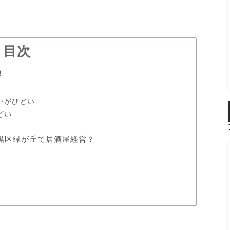
目次
！
いがひどい
どい
黒区緑が丘で居酒屋経営？