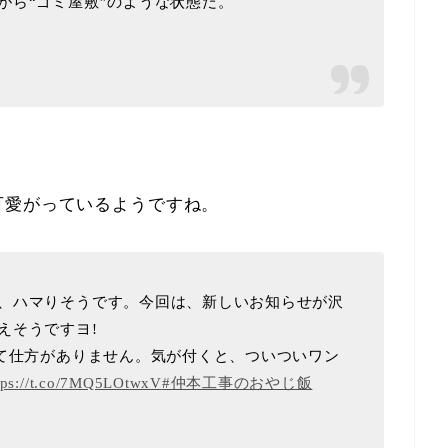
がら“ゴミ屋敷”のような状態だ。
可愛がっているようですね。
、ハマりそうです。今回は、新しいお知らせが沢
えそうですヨ!
くて仕方がありません。気が付くと、ついついワン
tps://t.co/7MQ5LOtwxV
#仲本工事のおやじ飯