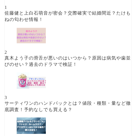
1
佐藤健と上白石萌音が密会？交際確実で結婚間近？たけも
ねの匂わせ情報！
2
真木よう子の滑舌が悪いのはいつから？原因は病気や歯並
びのせい？過去のドラマで検証！
3
サーティワンのハンドパックとは？値段・種類・量など徹
底調査！予約なしでも買える？