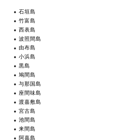
石垣島
竹富島
西表島
波照間島
由布島
小浜島
黒島
鳩間島
与那国島
座間味島
渡嘉敷島
宮古島
池間島
来間島
阿嘉島