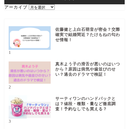
アーカイブ
佐藤健と上白石萌音が密会？交際
確実で結婚間近？たけもねの匂わ
せ情報！
1
真木よう子の滑舌が悪いのはいつ
から？原因は病気や歯並びのせ
い？過去のドラマで検証！
2
サーティワンのハンドパックと
は？値段・種類・量など徹底調
査！予約なしでも買える？
3