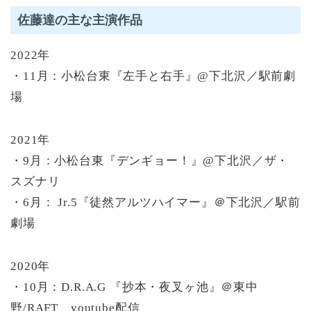
佐藤達の主な主演作品
2022年
・11月：小松台東『左手と右手』@下北沢／駅前劇
場
2021年
・9月：小松台東『デンギョー！』@下北沢／ザ・
スズナリ
・6月： Jr.5『徒然アルツハイマー』＠下北沢／駅前
劇場
2020年
・10月：D.R.A.G 『抄本・夜叉ヶ池』＠東中
野/RAFT youtube配信