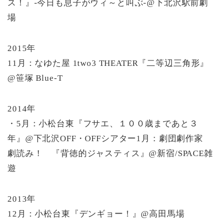
ス！』-今日も息子がウィ～と叫ぶ-@下北沢駅前劇
場
2015年
11月：なゆた屋 1two3 THEATER『二等辺三角形』
@笹塚 Blue-T
2014年
・5月：小松台東『フサエ、１００歳まであと３
年』@下北沢OFF・OFFシアター1月：劇団劇作家
劇読み！ 『背徳的ジャスティス』@新宿/SPACE雑
遊
2013年
12月：小松台東『デンギョー！』@高田馬場