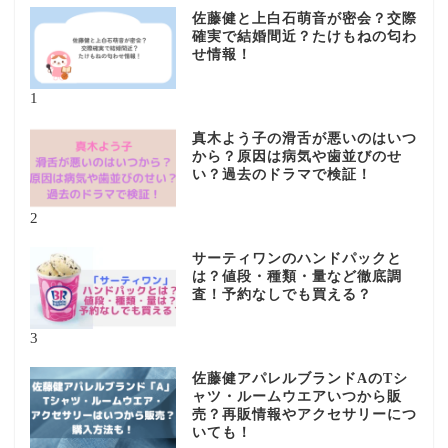
佐藤健と上白石萌音が密会？交際
確実で結婚間近？たけもねの匂わ
せ情報！
1
真木よう子の滑舌が悪いのはいつ
から？原因は病気や歯並びのせ
い？過去のドラマで検証！
2
サーティワンのハンドパックと
は？値段・種類・量など徹底調
査！予約なしでも買える？
3
佐藤健アパレルブランドAのTシ
ャツ・ルームウエアいつから販
売？再販情報やアクセサリーにつ
いても！