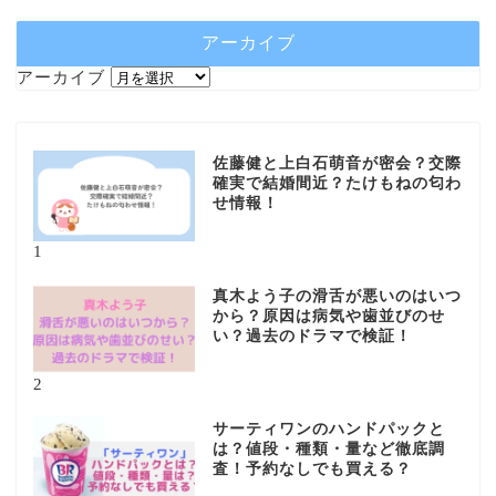
アーカイブ
アーカイブ
佐藤健と上白石萌音が密会？交際
確実で結婚間近？たけもねの匂わ
せ情報！
1
真木よう子の滑舌が悪いのはいつ
から？原因は病気や歯並びのせ
い？過去のドラマで検証！
2
サーティワンのハンドパックと
は？値段・種類・量など徹底調
査！予約なしでも買える？