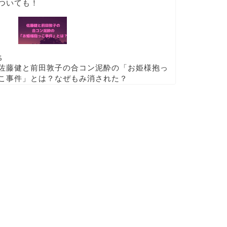
ついても！
5
佐藤健と前田敦子の合コン泥酔の「お姫様抱っ
こ事件」とは？なぜもみ消された？