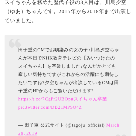
スイちゃんを務めた歴代子役の3人目は、川島夕空
（ゆあ）ちゃんです。2015年から2018年まで出演し
ていました。
田子重のCMでお馴染みの女の子♪川島夕空ちゃ
んが本日でNHK教育テレビの【みいつけたの
スイちゃん】を卒業しました?なんだかとても
寂しい気持ちですがこれからの活躍にも期待し
たいですね?夕空ちゃんが出演しているCMは田
子重のHPからもご覧いただけます?
https://t.co/7CgPr2UBOp
#スイちゃん卒業
pic.twitter.com/DB21MPSO4Z
— 田子重 公式サイト (@tagoju_official)
March
29, 2019