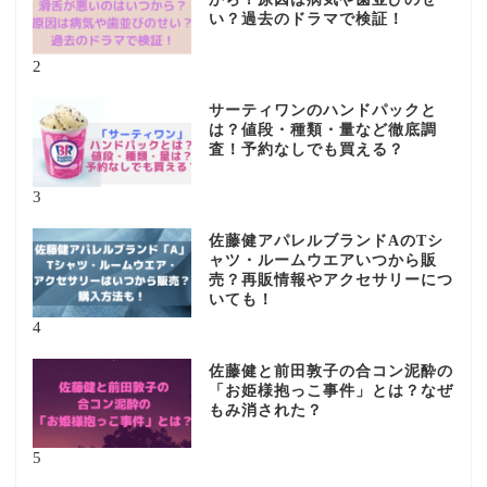
い？過去のドラマで検証！
2
サーティワンのハンドパックと
は？値段・種類・量など徹底調
査！予約なしでも買える？
3
佐藤健アパレルブランドAのTシ
ャツ・ルームウエアいつから販
売？再販情報やアクセサリーにつ
いても！
4
佐藤健と前田敦子の合コン泥酔の
「お姫様抱っこ事件」とは？なぜ
もみ消された？
5