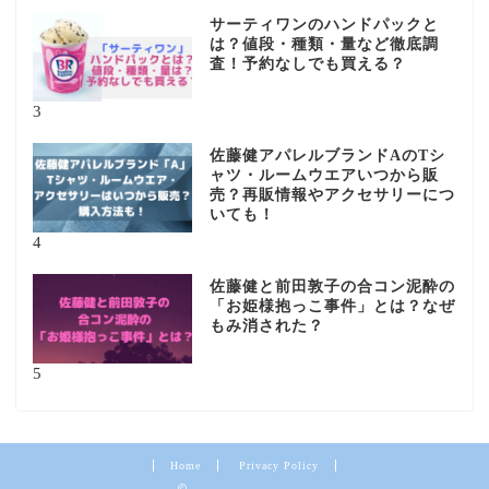
サーティワンのハンドパックと
は？値段・種類・量など徹底調
査！予約なしでも買える？
3
佐藤健アパレルブランドAのTシ
ャツ・ルームウエアいつから販
売？再販情報やアクセサリーにつ
いても！
4
佐藤健と前田敦子の合コン泥酔の
「お姫様抱っこ事件」とは？なぜ
もみ消された？
5
Home
Privacy Policy