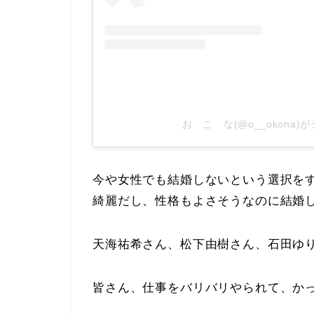
お こ な(@o__okona
今や女性でも結婚しないという選択を
綺麗だし、性格もよさそうなのに結婚
天海祐希さん、松下由樹さん、石田ゆ
皆さん、仕事をバリバリやられて、か