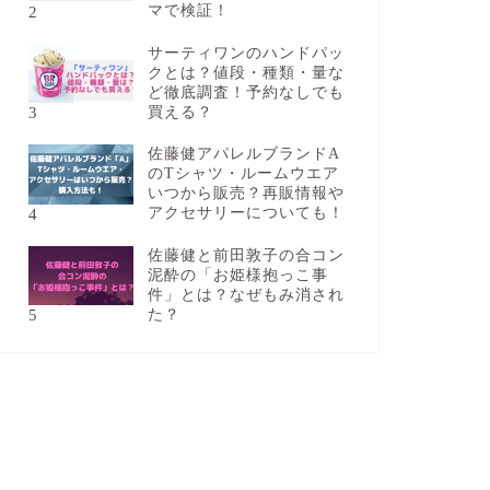
2
マで検証！
サーティワンのハンドパッ
クとは？値段・種類・量な
ど徹底調査！予約なしでも
3
買える？
佐藤健アパレルブランドA
のTシャツ・ルームウエア
いつから販売？再販情報や
4
アクセサリーについても！
佐藤健と前田敦子の合コン
泥酔の「お姫様抱っこ事
件」とは？なぜもみ消され
5
た？