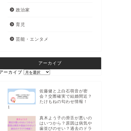
政治家
育児
芸能・エンタメ
アーカイブ
アーカイブ
佐藤健と上白石萌音が密
会？交際確実で結婚間近？
たけもねの匂わせ情報！
1
真木よう子の滑舌が悪いの
はいつから？原因は病気や
歯並びのせい？過去のドラ