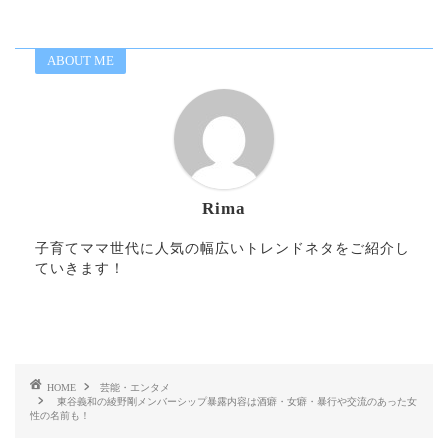
ABOUT ME
Rima
子育てママ世代に人気の幅広いトレンドネタをご紹介し
ていきます！
HOME
芸能・エンタメ
東谷義和の綾野剛メンバーシップ暴露内容は酒癖・女癖・暴行や交流のあった女
性の名前も！