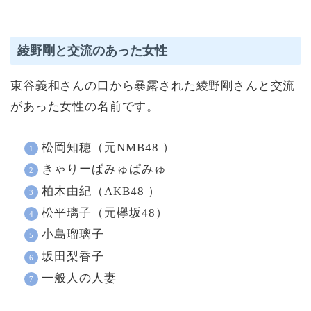
綾野剛と交流のあった女性
東谷義和さんの口から暴露された綾野剛さんと交流
があった女性の名前です。
松岡知穂（元NMB48 ）
きゃりーぱみゅぱみゅ
柏木由紀（AKB48 ）
松平璃子（元欅坂48）
小島瑠璃子
坂田梨香子
一般人の人妻