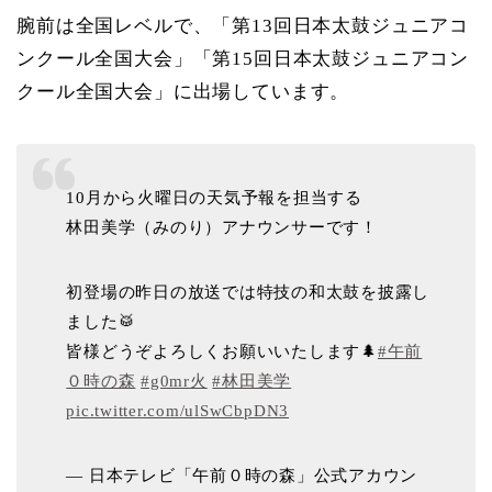
腕前は全国レベルで、「第13回日本太鼓ジュニアコ
ンクール全国大会」「第15回日本太鼓ジュニアコン
クール全国大会」に出場しています。
10月から火曜日の天気予報を担当する
林田美学（みのり）アナウンサーです！
初登場の昨日の放送では特技の和太鼓を披露し
ました🥁
皆様どうぞよろしくお願いいたします🌲
#午前
０時の森
#g0mr火
#林田美学
pic.twitter.com/ulSwCbpDN3
— 日本テレビ「午前０時の森」公式アカウン