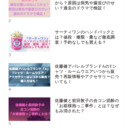
から？原因は病気や歯並びのせ
い？過去のドラマで検証！
2
サーティワンのハンドパックと
は？値段・種類・量など徹底調
査！予約なしでも買える？
3
佐藤健アパレルブランドAのTシ
ャツ・ルームウエアいつから販
売？再販情報やアクセサリーにつ
いても！
4
佐藤健と前田敦子の合コン泥酔の
「お姫様抱っこ事件」とは？なぜ
もみ消された？
5