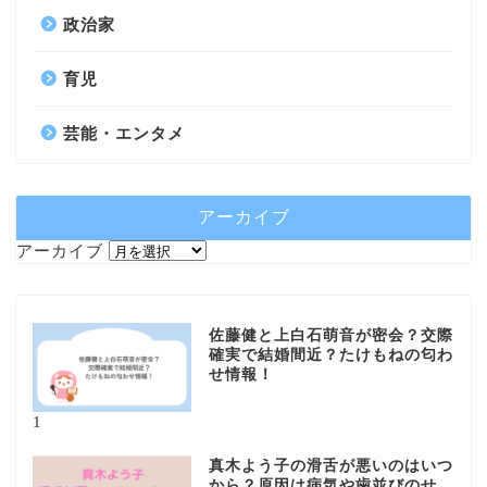
政治家
育児
芸能・エンタメ
アーカイブ
アーカイブ
佐藤健と上白石萌音が密会？交際
確実で結婚間近？たけもねの匂わ
せ情報！
1
真木よう子の滑舌が悪いのはいつ
から？原因は病気や歯並びのせ