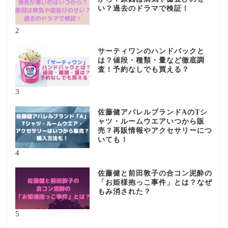
い？過去のドラマで検証！
2
サーティワンのハンドパックと
は？値段・種類・量など徹底調
査！予約なしでも買える？
3
佐藤健アパレルブランドAのTシ
ャツ・ルームウエアいつから販
売？再販情報やアクセサリーにつ
いても！
4
佐藤健と前田敦子の合コン泥酔の
「お姫様抱っこ事件」とは？なぜ
もみ消された？
5