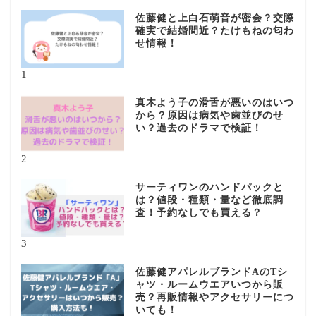
佐藤健と上白石萌音が密会？交際
確実で結婚間近？たけもねの匂わ
せ情報！
1
真木よう子の滑舌が悪いのはいつ
から？原因は病気や歯並びのせ
い？過去のドラマで検証！
2
サーティワンのハンドパックと
は？値段・種類・量など徹底調
査！予約なしでも買える？
3
佐藤健アパレルブランドAのTシ
ャツ・ルームウエアいつから販
売？再販情報やアクセサリーにつ
いても！