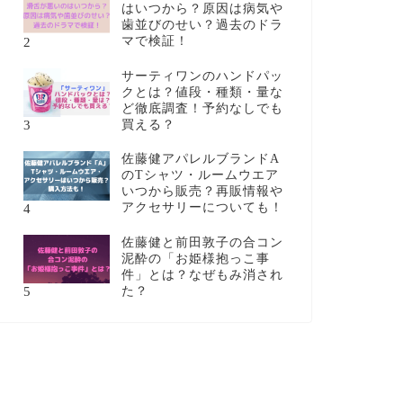
はいつから？原因は病気や
歯並びのせい？過去のドラ
2
マで検証！
サーティワンのハンドパッ
クとは？値段・種類・量な
ど徹底調査！予約なしでも
3
買える？
佐藤健アパレルブランドA
のTシャツ・ルームウエア
いつから販売？再販情報や
4
アクセサリーについても！
佐藤健と前田敦子の合コン
泥酔の「お姫様抱っこ事
件」とは？なぜもみ消され
5
た？