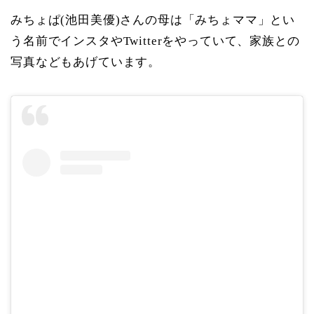
みちょぱ(池田美優)さんの母は「みちょママ」とい
う名前でインスタやTwitterをやっていて、家族との
写真などもあげています。