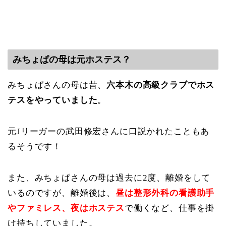
みちょぱの母は元ホステス？
みちょぱさんの母は昔、
六本木の高級クラブでホス
テスをやっていました
。
元Jリーガーの武田修宏さんに口説かれたこともあ
るそうです！
また、みちょぱさんの母は過去に2度、離婚をして
いるのですが、離婚後は、
昼は整形外科の看護助手
やファミレス、夜はホステス
で働くなど、仕事を掛
け持ちしていました。