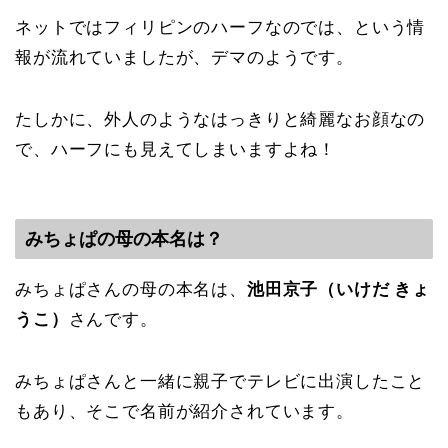
ネットではフィリピンのハーフなのでは、という情
報が流れていましたが、デマのようです。
たしかに、外人のようなはっきりと綺麗なお顔なの
で、ハーフにも見えてしまいますよね！
みちょぱの母の本名は？
みちょぱさんの母の本名は、
池田京子（いけだ きょ
うこ）
さんです。
みちょぱさんと一緒に親子でテレビに出演したこと
もあり、そこで名前が紹介されています。