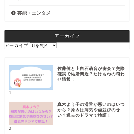
芸能・エンタメ
アーカイブ
アーカイブ
佐藤健と上白石萌音が密会？交際
確実で結婚間近？たけもねの匂わ
せ情報！
1
真木よう子の滑舌が悪いのはいつ
から？原因は病気や歯並びのせ
い？過去のドラマで検証！
2