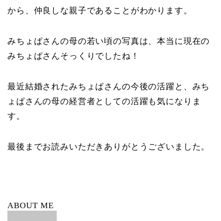
から、仲良しな親子であることがわかります。
みちょぱさんの母の若い頃の写真は、本当に現在の
みちょぱさんそっくりでしたね！
最近結婚されたみちょぱさんの今後の活躍と、みち
ょぱさんの母の経営者としての活躍も気になりま
す。
最後までお読みいただきありがとうございました。
ABOUT ME