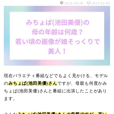
2022-10-28
/
2023-02-05
現在バラエティ番組などでもよく見かける、モデル
の
みちょぱ(池田美優)さん
ですが、母親も何度かみ
ちょぱ(池田美優)さんと番組に出演したことがあり
ます。