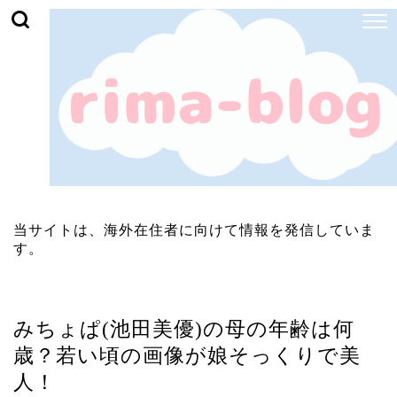
当サイトは、海外在住者に向けて情報を発信していま
す。
芸能・エンタメ
みちょぱ(池田美優)の母の年齢は何
歳？若い頃の画像が娘そっくりで美
人！