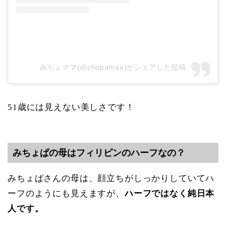
みちょママ(@chopamaa)がシェアした投稿
51歳には見えない美しさです！
みちょぱの母はフィリピンのハーフなの？
みちょぱさんの母は、顔立ちがしっかりしていてハ
ーフのようにも見えますが、
ハーフではなく純日本
人です。