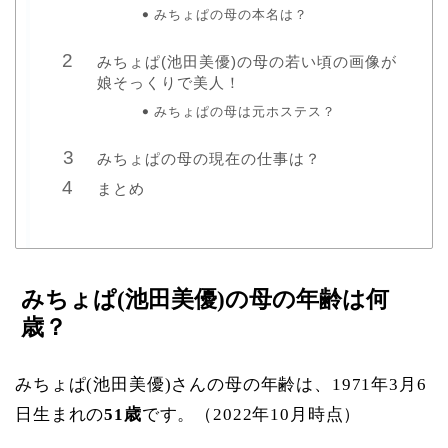
みちょぱの母の本名は？
みちょぱ(池田美優)の母の若い頃の画像が
娘そっくりで美人！
みちょぱの母は元ホステス？
みちょぱの母の現在の仕事は？
まとめ
みちょぱ(池田美優)の母の年齢は何
歳？
みちょぱ(池田美優)さんの母の年齢は、1971年3月6
日生まれの
51歳
です。（2022年10月時点）