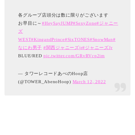
各グループ店頭分は数に限りがございます
お早目に～
#HeySayJUMP
#SexyZone
#ジャニー
ズ
WEST
#KingandPrince
#SixTONES
#SnowMan
#
なにわ男子
#関西ジャニーズjr
#ジャニーズJr
BLUE/RED
pic.twitter.com/GRvRVcp2im
— タワーレコードあべのHoop店
(@TOWER_AbenoHoop)
March 12, 2022