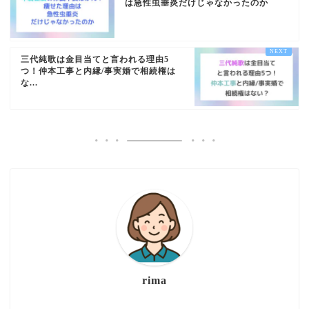
は急性虫垂炎だけじゃなかったのか
三代純歌は金目当てと言われる理由5
つ！仲本工事と内縁/事実婚で相続権は
な...
rima