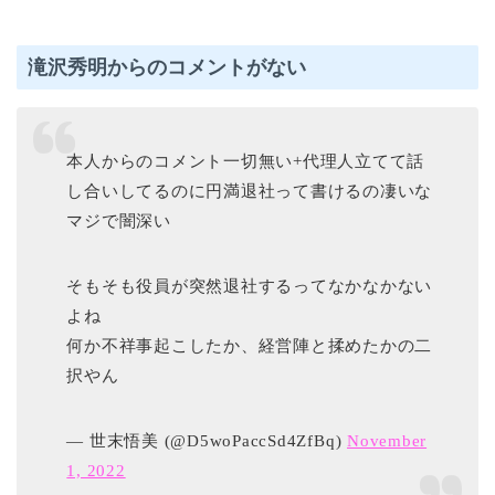
滝沢秀明からのコメントがない
本人からのコメント一切無い+代理人立てて話
し合いしてるのに円満退社って書けるの凄いな
マジで闇深い
そもそも役員が突然退社するってなかなかない
よね
何か不祥事起こしたか、経営陣と揉めたかの二
択やん
— 世末悟美 (@D5woPaccSd4ZfBq)
November
1, 2022