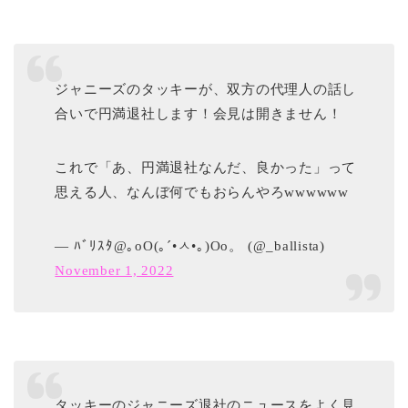
ジャニーズのタッキーが、双方の代理人の話し
合いで円満退社します！会見は開きません！
これで「あ、円満退社なんだ、良かった」って
思える人、なんぼ何でもおらんやろwwwwww
— ﾊﾞﾘｽﾀ@｡оО(｡´•ㅅ•｡)Оо。 (@_ballista)
November 1, 2022
タッキーのジャニーズ退社のニュースをよく見