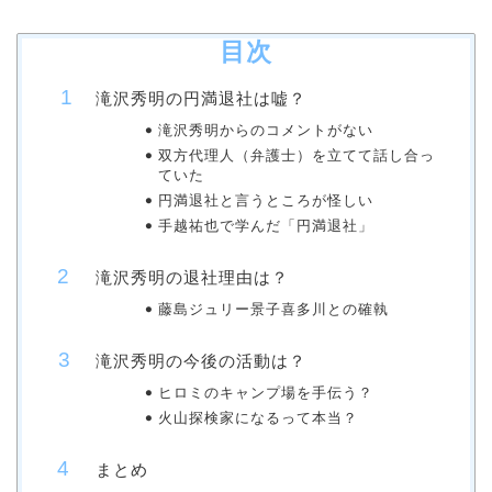
目次
滝沢秀明の円満退社は嘘？
滝沢秀明からのコメントがない
双方代理人（弁護士）を立てて話し合っ
ていた
円満退社と言うところが怪しい
手越祐也で学んだ「円満退社」
滝沢秀明の退社理由は？
藤島ジュリー景子喜多川との確執
滝沢秀明の今後の活動は？
ヒロミのキャンプ場を手伝う？
火山探検家になるって本当？
まとめ