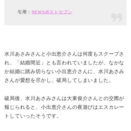
引用：
NEWSポストセブン
水川あさみさんと小出恵介さんは何度もスクープさ
れ、「結婚間近」とも言われていましたが、なかな
か結婚に踏み切らない小出恵介さんに、水川あさみ
さんが愛想を尽かし、破局してしまいました。
破局後、水川あさみさんは大東俊介さんとの交際が
報じられると、小出恵介さんの夜遊びはエスカレー
トしていったそうです。