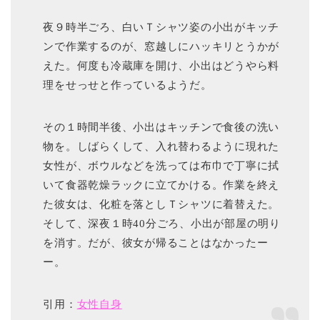
夜９時半ごろ、白いＴシャツ姿の小出がキッチ
ンで作業するのが、窓越しにハッキリとうかが
えた。何度も冷蔵庫を開け、小出はどうやら料
理をせっせと作っているようだ。
その１時間半後、小出はキッチンで食後の洗い
物を。しばらくして、入れ替わるように現れた
女性が、ボウルなどを洗っては布巾で丁寧に拭
いて食器乾燥ラックに立てかける。作業を終え
た彼女は、化粧を落としＴシャツに着替えた。
そして、深夜１時40分ごろ、小出が部屋の明り
を消す。だが、彼女が帰ることはなかったー
ー。
引用：
女性自身