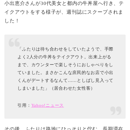
小出恵介さんが30代美女と都内の牛丼屋へ行き、テ
イクアウトをする様子が、週刊誌にスクープされま
した！
「ふたりは待ち合わせをしていたようで、手際
よく2人分の牛丼をテイクアウト。出来上がる
まで、カウンターで楽しそうにおしゃべりをし
ていました。まさかこんな庶民的なお店で小出
くんがデートするなんて……としばし見入って
しまいました」（居合わせた女性客）
引用：
Yahoo!ニュース
その後、ふたりは路地にひっそりと佇む、長期滞在