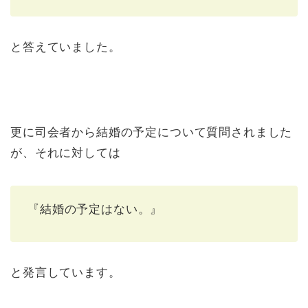
と答えていました。
更に司会者から結婚の予定について質問されました
が、それに対しては
『結婚の予定はない。』
と発言しています。