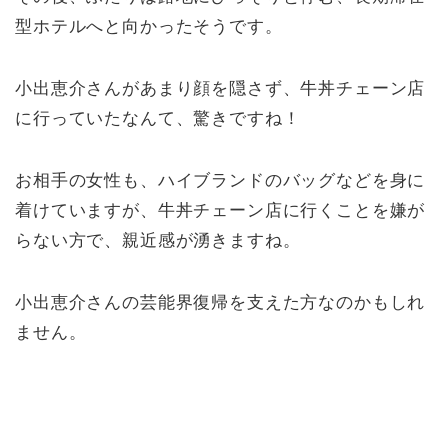
型ホテルへと向かったそうです。
小出恵介さんがあまり顔を隠さず、牛丼チェーン店
に行っていたなんて、驚きですね！
お相手の女性も、ハイブランドのバッグなどを身に
着けていますが、牛丼チェーン店に行くことを嫌が
らない方で、親近感が湧きますね。
小出恵介さんの芸能界復帰を支えた方なのかもしれ
ません。