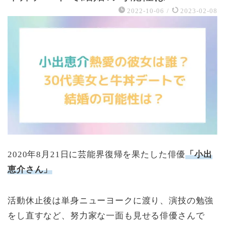
2022-10-06
/
2023-02-08
2020年8月21日に芸能界復帰を果たした俳優
「小出
恵介さん」
活動休止後は単身ニューヨークに渡り、演技の勉強
をし直すなど、努力家な一面も見せる俳優さんで