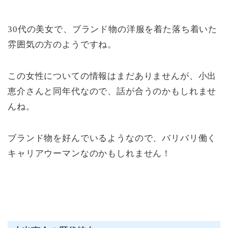
30代の美女で、ブランド物の洋服を着た落ち着いた
雰囲気の方のようですね。
この女性についての情報はまだありませんが、小出
恵介さんと同年代なので、話が合うのかもしれませ
んね。
ブランド物を好んでいるようなので、バリバリ働く
キャリアウーマンなのかもしれません！