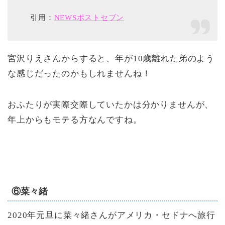
引用：
NEWSポストセブン
宮沢りえさんからすると、年が10歳離れた弟のよう
な感じだったのかもしれませんね！
おふたりが実際交際していたかは分かりませんが、
年上からもモテる方なんですね。
⑥菜々緒
2020年元旦に菜々緒さんがアメリカ・セドナへ旅行