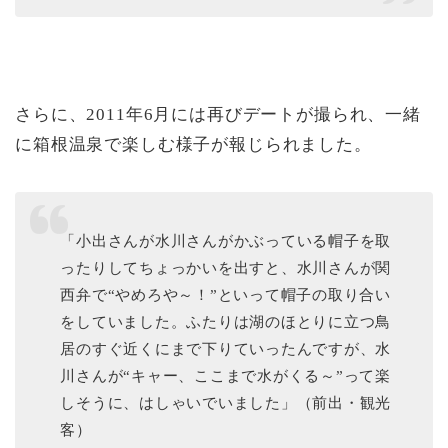
さらに、2011年6月には再びデートが撮られ、一緒
に箱根温泉で楽しむ様子が報じられました。
「小出さんが水川さんがかぶっている帽子を取
ったりしてちょっかいを出すと、水川さんが関
西弁で“やめろや～！”といって帽子の取り合い
をしていました。ふたりは湖のほとりに立つ鳥
居のすぐ近くにまで下りていったんですが、水
川さんが“キャー、ここまで水がくる～”って楽
しそうに、はしゃいでいました」（前出・観光
客）