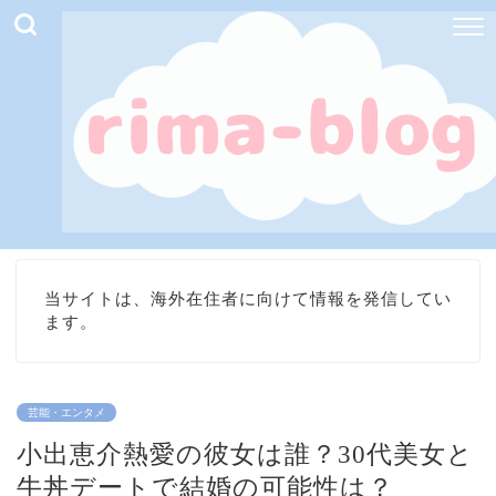
当サイトは、海外在住者に向けて情報を発信してい
ます。
芸能・エンタメ
小出恵介熱愛の彼女は誰？30代美女と
牛丼デートで結婚の可能性は？