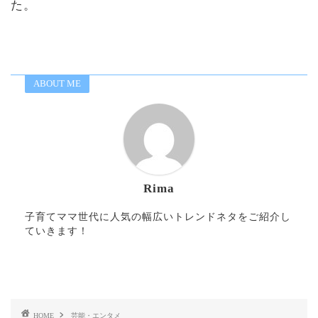
た。
ABOUT ME
Rima
子育てママ世代に人気の幅広いトレンドネタをご紹介し
ていきます！
HOME
芸能・エンタメ